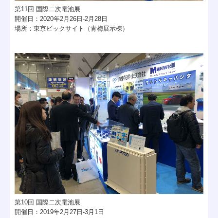
第
11
回 国際二次電池展
開催日：
2020
年
2
月
26
日
-2
月
28
日
場所：東京ビックサイト（青梅展示棟）
第
10
回 国際二次電池展
開催日：
2019
年
2
月
27
日
-3
月
1
日