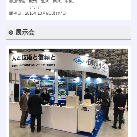
参加地域：欧州、北米・南米、中東、
アジア
開催日：
2016
年
10
月
6
日及び
7
日
展示会