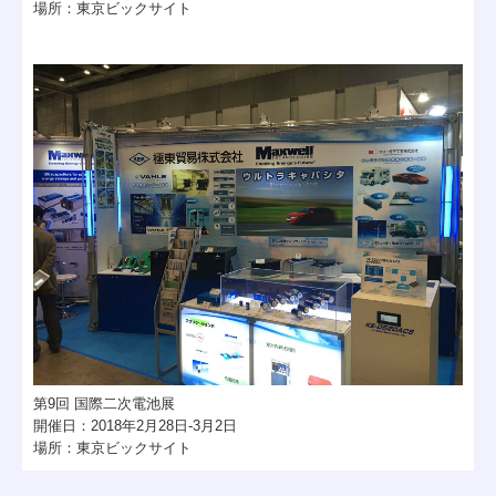
場所：東京ビックサイト
第
9
回 国際二次電池展
開催日：
2018
年
2
月
28
日
-3
月
2
日
場所：東京ビックサイト