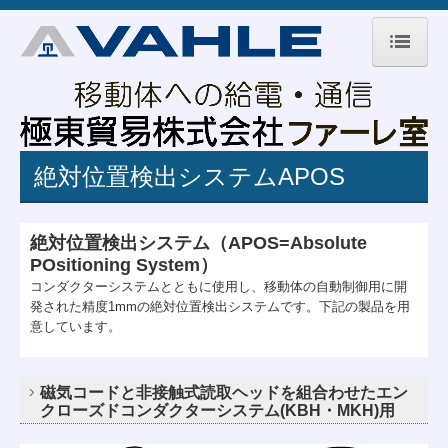
ホーム
ファーレとは
絶対位置検出システムAPOS
カタログ・取扱説明書
エンクローズド・コンパクト トロリー
絶対位置検出システム（APOS=Absolute
非接触給電装置CPS
POsitioning System）
コンダクターシステムとともに使用し、移動体の自動制御用に開
絶対位置検出システムAPOS
発された精度1mmの絶対位置検出システムです。下記の製品を用
意しています。
適用分野
納入事例
磁気コードと非接触式読取ヘッドを組合わせたエン
クローズドコンダクターシステム(KBH・MKH)用
リンク集