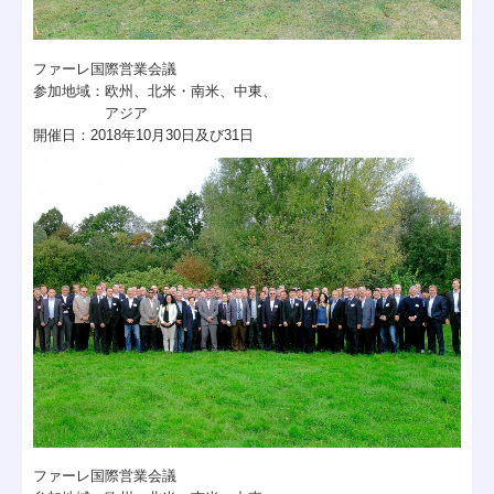
ファーレ国際営業会議
参加地域：
欧州、北米・南米、中東、
アジア
開催日：
2018
年
10
月
30
日及び
31日
ファーレ国際営業会議